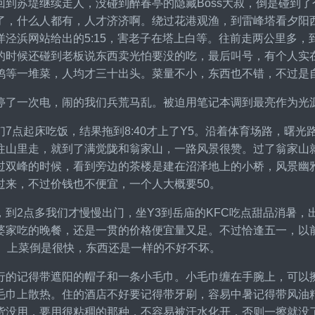
回到苏堤继续走人，没碰到醉春亭的隐藏Boss大叔，倒是碰到了
了，什么人都有，人才济济啊。绕过花港观渔，到雷峰塔看夕阳西下
洋泾浜网站给出的5:15，害老子在塔上白等。往前走两公里多，
的时候还碰到老板说东西卖光怕要没的吃，最后叫号，有个人实
鸡等一堆菜，人均才三十出头。菜量不小，东西也不错，不过是
停了一次电，闹的我们兵荒马乱。被迫用笔记本调到最亮作为光
们7点起床吃饭，结果拖到8:40才上了Y5。沿着体育场路，曙
往山里走，就到了满觉陇和翁家山，一路风景很赞。过了翁家山
过双峰的时候，看到旁边的茶楼是建在沼泽地上的小桥，风景幽
过来，不过价钱也不便宜，一个人大概要50。
，到2点多我们才慢慢出门，坐Y3到岳庙的KFC吃点甜品消暑，
婆家吃的晚餐，还是一贯的价格便宜量又足。不过恰逢五一，以
钟。上菜倒是很快，东西还是一样的不好不坏。
行的记得带遮阳的帽子和一条小毛巾。小毛巾缠在手腕上，可以
毛巾上散热。住的酒店不好要记得带牙刷，容易中暑记得带风油
货没用，要用很粘稠的那种，不容易被汗水化开，否则一擦就没了