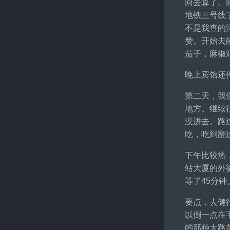
回去算了。
地铁三号线
不是我查的
赞。开始去
茄子，麻椒
晚上宾馆还
第二天，我
地方。继续
没进去。路
吃，吃到翻
下午比较热
站大厦的外
等了45分
要点，去健
以倒一点在
的那种大路