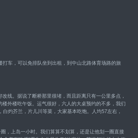
二楼打车，可以免排队坐到出租，到中山北路体育场路的旅
正好改线。据说了断桥那里很堵，而且距离只有一公里多点，
的楼外楼吃午饭。运气很好，六人的大桌预约的不多，我们
，白灼芥兰，片儿川等菜，大家基本吃饱。人均57左右，
一圈，上岛一小时。我们算算不划算，还是让他划一圈直接