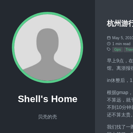
杭州游
May 5, 201
1 min read
Gps
Trav
早上9点，
馆。离浙报很
in休整后，
根据gma
Shell's Home
不算远，就
不到10分
还不算太贵。
贝壳的壳
我们找了一