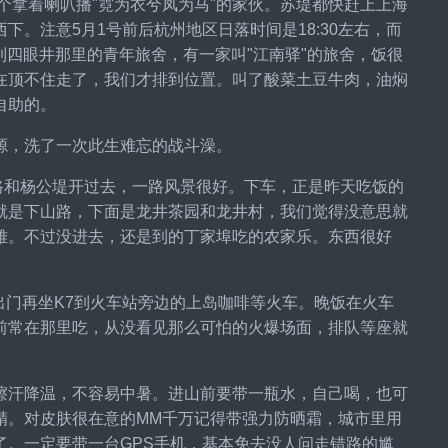
个拿着喇叭播"霓为衣兮凤为马"的家伙。苏堤都快赶上上海
。注意5月1号前后杭州地区日落时间是18:30左右，而
到四眼井那里的青年旅舍，有一家叫"江南驿"的旅舍，饭很
在顶不住走了，我们才排到位置。叫了酸菜土豆牛肉，油焖
自助的。
源，洗了一次此生难忘的战斗澡。
光路和杨公堤开过去，一路风景很好。下车，正是昨天吃饭的
就是下山路，下面是龙井茶园和龙井村，我们觉得没意思就
雅。不过没进去，还是到的丁家埠吃的农家乐。东西很好
出门再坐K7到火车站旁边的上岛咖啡等火车。晚饭在火车
前常在那里吃，从没看见那么可怕的火爆场面，排队等座就
擦汗降温，不容易中暑。进山前要带一瓶水，自己喝，也可
精。对皮肤很在意的MM千万记得带强力防晒霜，城市里用
。一定要带一台GPS手机，基本免去没人问走错路的尴