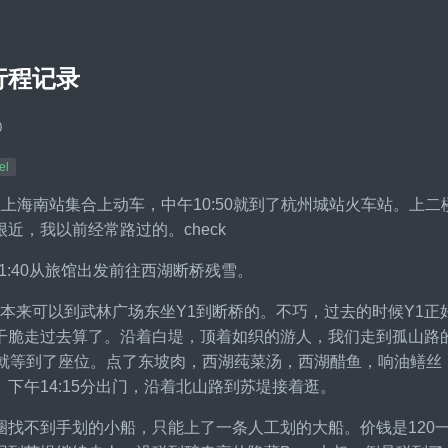
行程记录
0
el
在上海南站集合上动车，中午10:50就到了杭州城站火车站。上
近，我以前经常路过的。check
11:40从旅馆出发前往西湖断桥残雪。
p，本来可以到武林广场东坐Y1到断桥的。不巧，过去的时候Y1
干脆走过去算了。沿着白堤，顶着如织的游人，我们走到孤山路
钟就等到了座位。点了东坡肉，西湖莼菜汤，西湖醋鱼，响油鳝丝
下午14:15分出门，沿着北山路到苏堤接着逛。
圈找不到手划的小船，只能上了一条人工划的大船。价钱是120