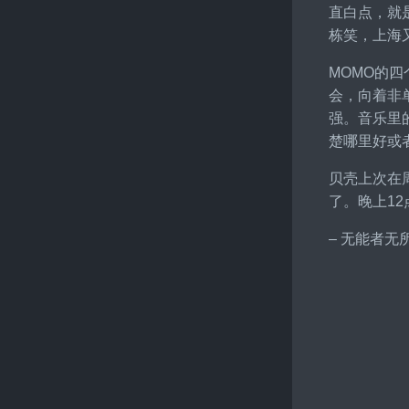
直白点，就
栋笑，上海
MOMO的四
会，向着非
强。音乐里
楚哪里好或
贝壳上次在
了。晚上1
– 无能者