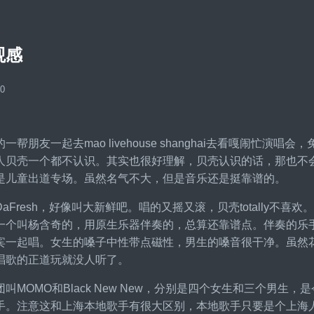
观感
10
一帮朋友一起去mao livehouse shanghai去看嘎闹
人贝壳一个都不认识。其实也很好理解，贝壳认识的话，那也不
是儿童出道专场。虽然名气不大，但是音乐还是挺靠谱的。
aFresh，好像叫大新鲜吧。唱的又摇又滚，贝壳totally
一个叫杨含奇的，用原生乐器伴奏的，总算还靠谱点。伴奏的乐手是
宾一起唱。女生的嗓子中性带点磁性，男生的嗓音很干净。虽然
唱歌的正道玩就没人听了。
叫MOMO和Black New New，分别是四个女生和三个男
手。注意这和上海本地歌手有很大区别，本地歌手只要是个上海