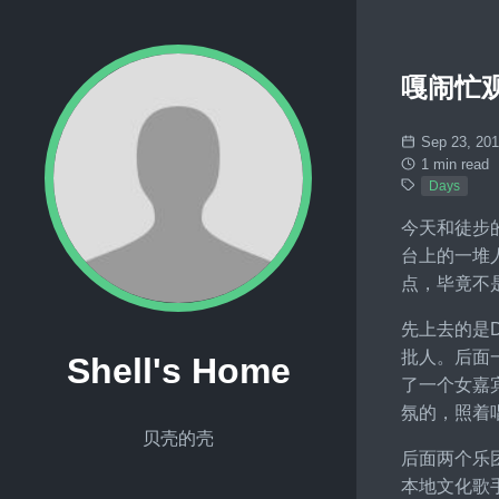
嘎闹忙
Sep 23, 20
1 min read
Days
今天和徒步的
台上的一堆
点，毕竟不
先上去的是D
批人。后面
Shell's Home
了一个女嘉
氛的，照着
贝壳的壳
后面两个乐团
本地文化歌