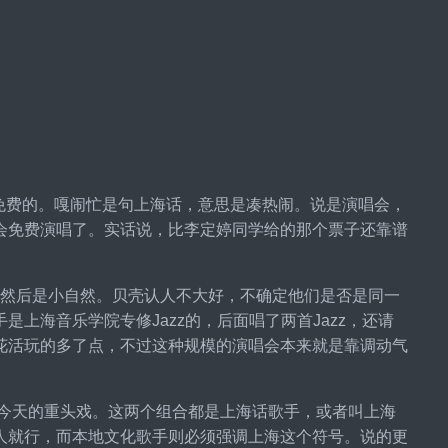
忙演唱会，免费的。嘎闹忙是句上海话，意思是凑热闹。说是演唱会，
会免费演唱了。实话说，比李定婷同学给的那个票子还靠谱
不喜欢。然后是小自然。贝壳认人不大好，不确定他们是否是同一
上海音乐学院专修Jazz的，后面唱了两首Jazz，还请
花活玩的多了点，不过这种规模的演唱会本来就是靠调动气
生，是今天的重头戏。这两个组合都是上海话歌手，或者叫上海
人就行，而本地文化歌手则必须强调上海这个符号。说的更