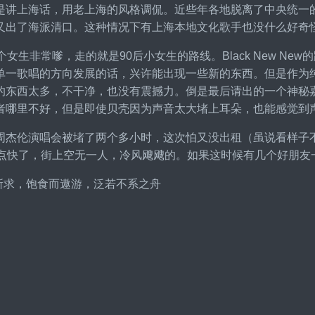
是讲上海话，用老上海的风格调侃。近些年各地脱离了中央统一
又出了海派清口。这种情况下有上海本地文化歌手也没什么好奇
个女生非常嗲，走的就是90后小女生的路线。Black New 
单一歌唱的方向发展的话，兴许能出现一些新的东西。但是作为
的东西太多，不干净，也没有震撼力。倒是最后请出的一个神秘
者哪里不好，但是即使贝壳因为声音太大堵上耳朵，也能感觉到
周杰伦演唱会被堵了两个多小时，这次怕又没出租（虽说看样子
2点快了，街上空无一人，冷风飕飕的。如果这时候有几个好朋友
无所求，饱食而遨游，泛若不系之舟