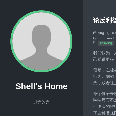
论反利
Aug 11, 200
1 min read
Thinking
我们认为，
己觉得更好
但是，在社
行为。例如
为，或者阻
Shell's Home
举个例子来
照学历而不
贝壳的壳
们确实的推
了这种潜规