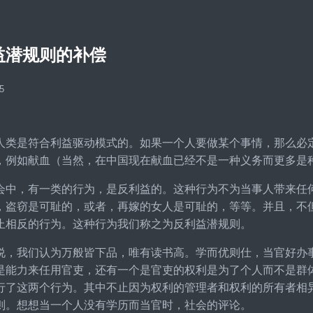
益潜规则的补偿
5
人类是符合利益驱动模式的。如果一个人要做某个事情，那么必
，例如献血（当然，在中国现在献血已经不是一种义务而更多是
会中，有一类的行为，是反利益的。这种行为不为当事人带来任
，盗窃是可耻的，或者，再嫁的女人是可耻的，等等。并且，不
止相反的行为。这种行为我们称之为反利益潜规则。
说，我们认为万般皆下品，唯有读书高。学而优则仕，当官好办
是能力来任用官吏，还有一个是官吏的权利是为了个人而不是群
行了这两个行为。其中不止因为权利的管理者和权利的所有者相
则。想想当一个人没有学历而当官时，社会的评论。