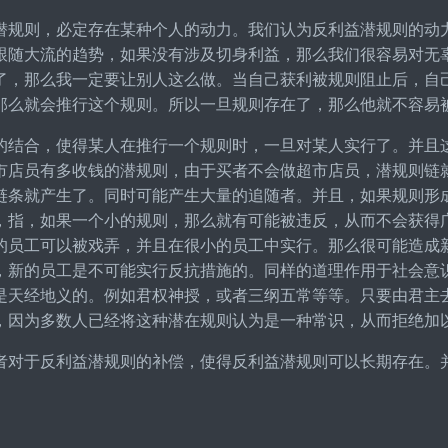
潜规则，必定存在某种个人的动力。我们认为反利益潜规则的动
跟随大流的趋势，如果没有涉及切身利益，那么我们很容易对无
了，那么我一定要让别人这么做。当自己获利被规则阻止后，自
那么就会推行这个规则。所以一旦规则存在了，那么他就不容易
的结合，使得某人在推行一个规则时，一旦对某人实行了。并且
市店员有多收钱的潜规则，由于买者不会做超市店员，潜规则链
链条就产生了。同时可能产生大量的追随者。并且，如果规则形
，指，如果一个小的规则，那么就有可能被违反，从而不会获得
的员工可以被戏弄，并且在很小的员工中实行。那么很可能造成
，新的员工是不可能实行反抗措施的。同样的道理作用于社会意
是天经地义的。例如君权神授，或者三纲五常等等。只要由君主
，因为多数人已经将这种潜在规则认为是一种常识，从而拒绝加
者对于反利益潜规则的补偿，使得反利益潜规则可以长期存在。