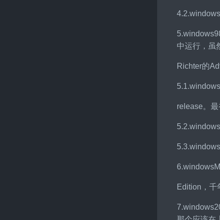
4.2.win
5.wind
中运行，虽然
Richter的
5.1.windows9
releas
5.2.wind
5.3.win
6.windows
Editio
7.windo
那个应该在