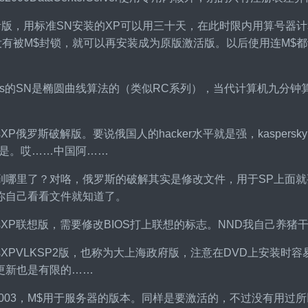
激活版，用标准SN安装的XP可以用三十天，在此时限内用算号器计
，没有被M$封锁，就可以再安装成为原版激活版。以后使用连M
dows的SN是椭圆曲线算法的（类似RC系列），当代计算机九
dowsXP俄罗斯破解版。要说俄国人的hacker水平就是强，kasper
ce也是。哎……中国阿……
到哪里了？对咯，俄罗斯的破解其实是修改文件，用于SP上面就要
你自己看看文件就知道了。
ndowsXP联想版，需要修改BIOS打上联想的标志。NND我自己
ndowsXPVLKSP2版，也称为大上海政府版，注意在DVD上安
更新也是有限的……
ows2003，M$用于服务器的版本。同样是要激活的，不过没有用过