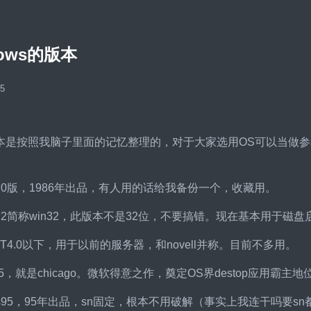
dows的版本
05
本是按照我脑子里面的记忆整理的，对于大家选用OS可以当做参考
ows1.0版，1986年出品，有人用的话给我备份一个，收藏用。
ows3.2简称win32，此版本不是32位，不要搞错。现在基本用
wsNT4.0以下，用于以前的服务器，和novell并称。目前不多用。
ows95，就是chicago。微软得意之作，奠定OS界destop
ndows95，95年出品，sn固定，根本不用破解（事实上我连干吗要