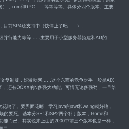
噢），com和RPC……等等等等。具体分四个版本。主要
偏小孩的，目前SP4还支持中（快停止了吧……）。
G内存，高级并行能力等等……主要用于小型服务器搭建和AD的
。
有幸拿到过英文复制版，好激动阿……这个东西的竞争对手一般是AIX
内存忘记了，还有OOXX的N多强大功能。可惜无论多强劲，一旦给
太花哨了。要界面花哨，学习java的awt和wsing就好咯，
的要死。基本分SP1和SP2两个补丁版本，Home和
制了功能而已。其实说来上面的2000中前三个版本也是一样，
差异而已……