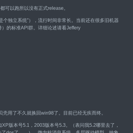
件都可以跑所以没有正式release。
“她是个独立系统”），流行时间非常长。当前还在很多旧机器
的标准API群。详细论述请看Jeffery
贝壳用了不久就换回win98了。目前已经无疾而终。
如XP版本号5.1，2003版本号5.3。（表问我5.2哪里去了，
去了dos了……），微内核消息系统。多层驱动模型，抽象