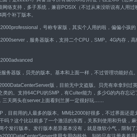
级网络支持，多子系统，兼容POSIX（不过从来没听说有人用过
P4两个补丁版本。
dows2000professional，号称专家版，其实个人用的啦，偏
ndows2000server，服务器版本，支持二个CPU，SMP。4
s2000advanced
，高级服务器版，贝壳的版本。基本和上面一样，不过管理功能好点
dows2000DataCenterServer版，目前无中文盗版。贝壳
ris之类的。支持64CPU的SMP，有Culter能力，多少G的
三天两头在server上面看到兰屏一定很好玩……
owsXP，目前用的人最多的版本。MM比2000好很多，不过界面还是
嘴干吗？这个比以前多了一个激活的东西，关系到使用和升级，麻烦
sional两个发行版本。发行版本差异基本没有，就是微软小气，限
ws2000DataCenterServer使用专用内核外，别的只有注册表