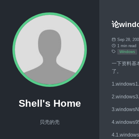
论win
Sep 28, 20
1 min read
Windows
一下资料基
了。
1.wind
2.wind
Shell's Home
3.windo
4.wind
贝壳的壳
4.1.wi