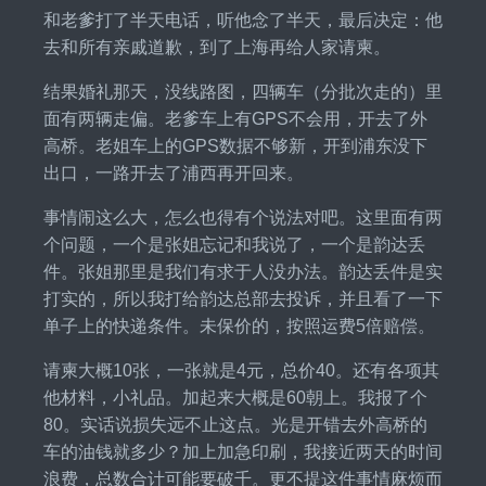
和老爹打了半天电话，听他念了半天，最后决定：他
去和所有亲戚道歉，到了上海再给人家请柬。
结果婚礼那天，没线路图，四辆车（分批次走的）里
面有两辆走偏。老爹车上有GPS不会用，开去了外
高桥。老姐车上的GPS数据不够新，开到浦东没下
出口，一路开去了浦西再开回来。
事情闹这么大，怎么也得有个说法对吧。这里面有两
个问题，一个是张姐忘记和我说了，一个是韵达丢
件。张姐那里是我们有求于人没办法。韵达丢件是实
打实的，所以我打给韵达总部去投诉，并且看了一下
单子上的快递条件。未保价的，按照运费5倍赔偿。
请柬大概10张，一张就是4元，总价40。还有各项其
他材料，小礼品。加起来大概是60朝上。我报了个
80。实话说损失远不止这点。光是开错去外高桥的
车的油钱就多少？加上加急印刷，我接近两天的时间
浪费，总数合计可能要破千。更不提这件事情麻烦而