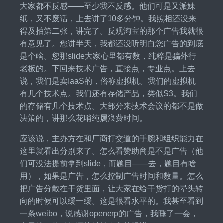
大家都不反感——至少我不反感。他们可是又派妹
纸，又不废话，上去讲了10多分钟。我照相还没来
得及拍第二张，讲完了。反观淘宝的那个广告我就很
有意见了。您讲半天，我都还没听明白您广告的到底
是个啥。您那slide大家心里都有数，纯粹是骗外行
老板的。下回来技术广告，直接点，专业点。上去
说，我们是卖IaaS的，俗称虚拟机。我们的虚拟机
有几个技术点。我们还有存储产品，类似S3。我们
的存储有几个技术点。大部分来技术会议的都不是做
决策的，讲那么花哨纯属浪费时间。
应该说，主办方在和厂商打交道的手腕和组织能力在
这里就看出分别来了。怎么看赞助商是不是广告（他
们可没法提前拿到slide，而题目——去，题目有啥
用），如果是广告，怎么控制广告时间和数量。怎么
把广告分散在干货里面，让大家在给干货打的晕头转
向的时候可以缓一缓。这是很看水平的。我甚至看到
一条weibo，说感谢openerp的广告，我睡了一会，