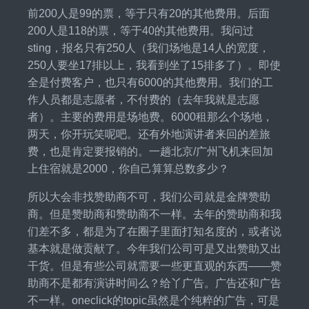
前200人是99的票，等于只有20的其他费用。后面
200人是118的票，等于40的其他费用。我问过
sting，报名只有250人（我们场地是14人的宽度，
250人要坐17排以上，我看到坐了15排多了）。即使
全是付费客户，也只有6000的其他费用。我们的工
作人员都是志愿者，不付费的（去年我就是志愿
者）。主要的费用是场地费。6000租那么个场地，
两天，你开玩笑呢吧。还有外地演讲者来回的差旅
费，也是肯定要报销的。一趟北京/广州飞机来回加
上住宿就是2000，你自己算算总数多少？
所以大会非找赞助商不可，我们公司就是金牌赞助
商。但是赞助商和赞助商不一样。去年的赞助商和我
们差不多，都是为了在圈子里面打知名度的，或者说
基本就是做贡献了。今年我们公司可是又出赞助又出
干货。但是有些公司就需要一些更直观的东西——赞
助商不是都有演讲时间么？给丫广告。广告还和广告
不一样。oneclick的topic虽然是个纯粹的广告，可是