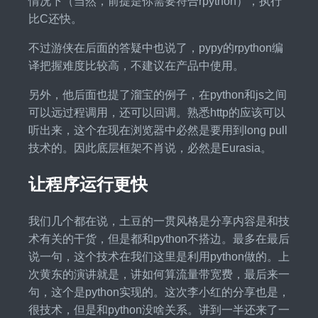
情况下（当然，前提是你需要符合rpython），执行
比C还快。
不过游侠在后面的答疑中也说了，pypy的rpython编
译把握难度比较高，不建议在产品中使用。
另外，他后面也提了溜宝的例子，在python和js之间
可以远过程调用，还可以回调。熟悉http的应该可以
听出来，这个在现在浏览器中必然是要用到long pull
技术的。因此底层框架不肖说，必然是Eurasia。
让程序运行更快
我们几个都在说，土豆的一贯风格是分享内容是和技
术有关的干货，但是都和python不搭边。最多在最后
说一句，这个技术在我们这里是利用python做的。上
次黄东的演讲就是，讲如何算流量带宽费，最后来一
句，这个是python实现的。这次李小红的分享也是，
很技术，但是和python没啥关系。讲到一半还来了一