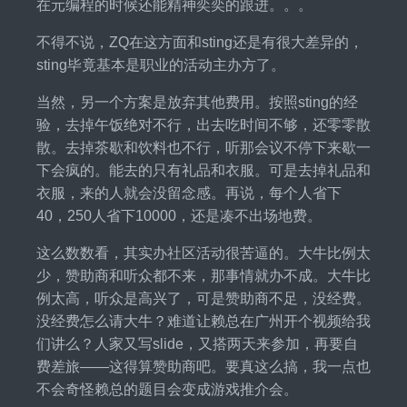
在元编程的时候还能精神奕奕的跟进。。。
不得不说，ZQ在这方面和sting还是有很大差异的，
sting毕竟基本是职业的活动主办方了。
当然，另一个方案是放弃其他费用。按照sting的经
验，去掉午饭绝对不行，出去吃时间不够，还零零散
散。去掉茶歇和饮料也不行，听那会议不停下来歇一
下会疯的。能去的只有礼品和衣服。可是去掉礼品和
衣服，来的人就会没留念感。再说，每个人省下
40，250人省下10000，还是凑不出场地费。
这么数数看，其实办社区活动很苦逼的。大牛比例太
少，赞助商和听众都不来，那事情就办不成。大牛比
例太高，听众是高兴了，可是赞助商不足，没经费。
没经费怎么请大牛？难道让赖总在广州开个视频给我
们讲么？人家又写slide，又搭两天来参加，再要自
费差旅——这得算赞助商吧。要真这么搞，我一点也
不会奇怪赖总的题目会变成游戏推介会。