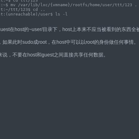
t:~$ cd ttt/123

t:~$ mv /var/lib/lxc/{vmname}/rootfs/home/user/ttt/123 .

t:~/ttt/123$ cd ..

uest在host的~user/目录下，host上本来不应当被看到的东西
如果此时sudo成root，在host中可以以root的身份做任何事情。
说，不要在host和guest之间直接共享任何数据。