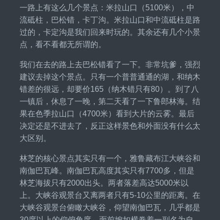
一路上有这么几个景点：米拉山口（5100米），中
流砥柱，巴松错，卡丁沟。米拉山口和中流砥柱是路
过的，卡定沟是我们回来时玩的。其余还有几个小景
点，看不看都无所谓的。
我们在去的路上去巴松错看了一下。非常坑爹，强烈
建议去掉这个景点。只有一个普普通通的湖，和纳木
错差的很远，却要价165（纳木错只有80）。到了八
一镇后，休息了一晚，第二天看了一下鲁郎林海。结
果在色季拉山口（4700米）看到大片的云雾。最后
决定还是不进去了，反正这样景色和外面没有什么太
大区别。
林芝的核心景点其实只有一个，雅鲁藏布江大峡谷和
南伽巴瓦峰。南伽巴瓦高度其实只有7700多，但是
林芝海拔只有2000出头。两者落差高达5000米以
上。大峡谷观景台又离两者只有5-10公里的距离。在
大峡谷观景台俯瞰大峡谷，仰望南伽巴瓦，几乎都是
30度以上的仰俯角度。面前婉如横卷着一副名为自