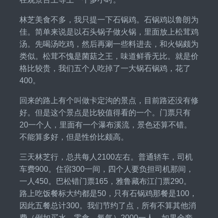
林芝美食不多，我只提一下石锅鸡。石锅鸡以鲁朗为
佳。简单来说是以石头锅子做火锅，里面放上松茸鸡
汤。先喝汤吃鸡，然后再涮一些料进去，和火锅颇为
类似。松茸不愧是菌菇之王，味道鲜香无比。就是价
格比较贵，我们五个人吃掉了一大锅石锅鸡，花了
400。
回来的路上有个叫做卡定沟的景点，目前路还没有修
好。但是这个景点是比较值得看的一个。门票只有
20一个人，里面有一个瀑布溪流，景色还算不错。
不能算多好，但是性价比颇高。
三天林芝行，总共每人2100左右。普通轿车，司机
车费900。住宿300一间，四个人要负担司机那间，
一人450。巴松错门票165，雅鲁藏布江门票290。
路上吃饭餐标大约都是50，只有石锅鸡那餐是100，
因此五餐总计300。我们节约了点，所有不算其他消
费（例如买水，零食，氧气）2000一人。如果全套