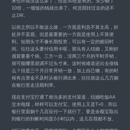
来也许就没这么多了，但是30还是有的。至少翻了
10倍，一顿饭的钱就出来了。何况我转过去的还不
止1W。
以前之所以不敢这么做，一方面是利息不算太高，好
处并不直观。但是最重要的一方面是使用上不算便
利。短期头寸不像长期投资，可以有一定的赎回时
间。往往这头要付信用卡呢，那头有人结婚，又刚好
感冒要看个病。三方一合，没两三个月的平时开销，
很可能哪里就调不过头寸来。这时候难道还出去借钱
么？但是三个月日常开销一放，加上自己懒，有的时
候有点资金不及时从银行调出来，往往就这么几万躺
在银行里走活期利率。
现在支付宝打通了相当多的支付渠道，结婚吃饭AA
交水电煤，样样可以支付宝。使用上又是T+0，所以
银行里面躺个几百应付一下就行了。要是余额宝取出
到银行的到帐时间是2小时以内，这几百我都不放。