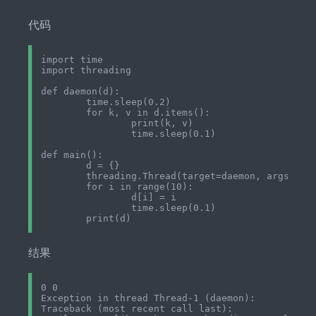
代码
import time

import threading

def daemon(d):

	time.sleep(0.2)

	for k, v in d.items():

		print(k, v)

		time.sleep(0.1)

def main():

	d = {}

	threading.Thread(target=daemon, args=(d,)).start()

	for i in range(10):

		d[i] = i

		time.sleep(0.1)

结果
0 0

Exception in thread Thread-1 (daemon):

Traceback (most recent call last):
