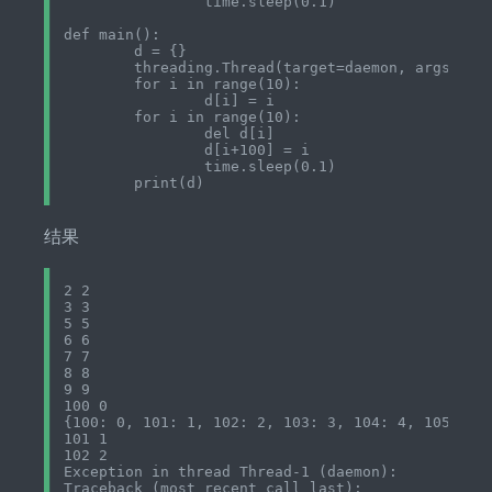
		time.sleep(0.1)

def main():

	d = {}

	threading.Thread(target=daemon, args=(d,)).start()

	for i in range(10):

		d[i] = i

	for i in range(10):

		del d[i]

		d[i+100] = i

		time.sleep(0.1)

结果
2 2

3 3

5 5

6 6

7 7

8 8

9 9

100 0

{100: 0, 101: 1, 102: 2, 103: 3, 104: 4, 105: 5, 
101 1

102 2

Exception in thread Thread-1 (daemon):

Traceback (most recent call last):
