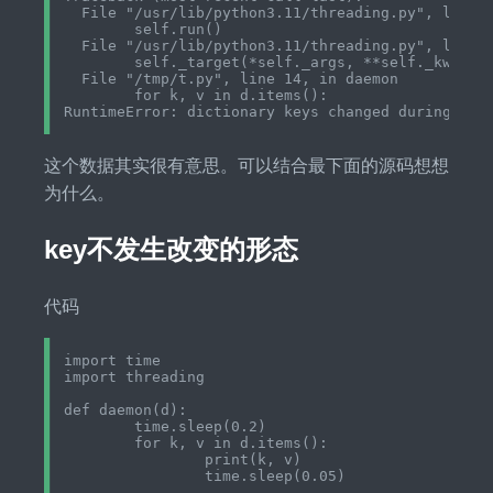
  File "/usr/lib/python3.11/threading.py", line 1
	self.run()

  File "/usr/lib/python3.11/threading.py", line 9
	self._target(*self._args, **self._kwargs)

  File "/tmp/t.py", line 14, in daemon

	for k, v in d.items():

这个数据其实很有意思。可以结合最下面的源码想想
为什么。
key不发生改变的形态
代码
import time

import threading

def daemon(d):

	time.sleep(0.2)

	for k, v in d.items():

		print(k, v)

		time.sleep(0.05)
