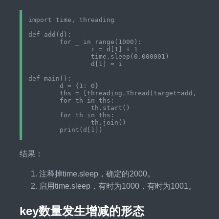
import time, threading

def add(d):

	for _ in range(1000):

		i = d[1] + 1

		time.sleep(0.000001)

		d[1] = i

def main():

	d = {1: 0}

	ths = [threading.Thread(target=add, args=(d,)) for _ in range(2)]

	for th in ths:

		th.start()

	for th in ths:

		th.join()

结果：
注释掉time.sleep，确定的2000。
启用time.sleep，有时为1000，有时为1001。
key数量发生增减的形态