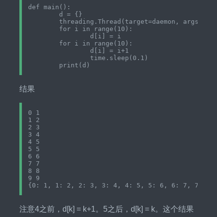
def main():

	d = {}

	threading.Thread(target=daemon, args=(d,)).start()

	for i in range(10):

		d[i] = i

	for i in range(10):

		d[i] = i+1

		time.sleep(0.1)

结果
0 1

1 2

2 3

3 4

4 5

5 5

6 6

7 7

8 8

9 9

注意4之前，d[k] = k+1。5之后，d[k] = k。这个结果