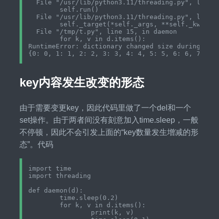
  File "/usr/lib/python3.11/threading.py", line 1
	self.run()

  File "/usr/lib/python3.11/threading.py", line 9
	self._target(*self._args, **self._kwargs)

  File "/tmp/t.py", line 15, in daemon

	for k, v in d.items():

RuntimeError: dictionary changed size during iter
key内容发生改变的形态
由于需要变更key，因此代码里做了一个del和一个
set操作。由于两者间没有刻意加入time.sleep，一般
不停顿，因此不会引发上面的“key数量发生增减的形
态”。代码
import time

import threading

def daemon(d):

	time.sleep(0.2)

	for k, v in d.items():

		print(k, v)
